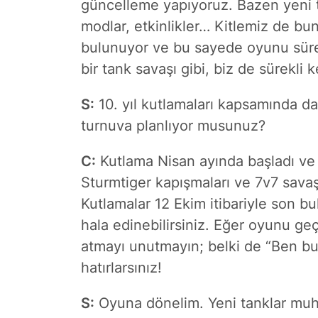
güncelleme yapıyoruz. Bazen yeni tan
modlar, etkinlikler… Kitlemiz de bun
bulunuyor ve bu sayede oyunu sürek
bir tank savaşı gibi, biz de sürekli k
S:
10. yıl kutlamaları kapsamında da
turnuva planlıyor musunuz?
C:
Kutlama Nisan ayında başladı ve 
Sturmtiger kapışmaları ve 7v7 savaşl
Kutlamalar 12 Ekim itibariyle son b
hala edinebilirsiniz. Eğer oyunu geç
atmayı unutmayın; belki de “Ben b
hatırlarsınız!
S:
Oyuna dönelim. Yeni tanklar muha