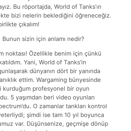
dayız. Bu röportajda, World of Tanks’ın
te bizi nelerin beklediğini öğreneceğiz.
rlikte çıkalım!
. Bunun sizin için anlamı nedir?
m noktası! Özellikle benim için çünkü
tıldım. Yani, World of Tanks’in
unlaşarak dünyanın dört bir yanında
 tanıklık ettim. Wargaming bünyesinde
i kurduğum profesyonel bir oyun
undu. 5 yaşımdan beri video oyunları
pectrum’du. O zamanlar tankları kontrol
terliydi; şimdi ise tam 10 yıl boyunca
luğumuz var. Düşünsenize, geçmişe dönüp