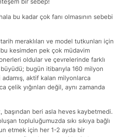
hteşem bir sebep!
hala bu kadar çok fanı olmasının sebebi
arih meraklıları ve model tutkunları için
le bu kesimden pek çok müdavim
nerleri oldular ve çevrelerinde farklı
bi büyüdü; bugün itibarıyla 160 milyon
i adamış, aktif kalan milyonlarca
a çelik yığınları değil, aynı zamanda
z, başından beri asla heves kaybetmedi.
uşan topluluğumuzda sıkı sıkıya bağlı
un etmek için her 1-2 ayda bir