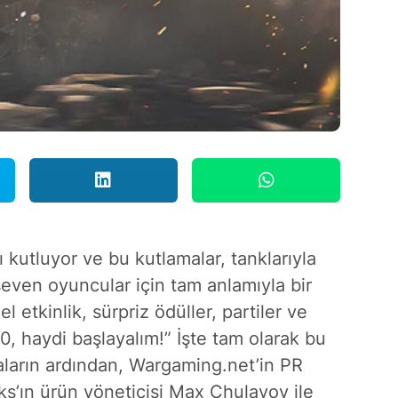
ı kutluyor ve bu kutlamalar, tanklarıyla
even oyuncular için tam anlamıyla bir
l etkinlik, sürpriz ödüller, partiler ve
0, haydi başlayalım!” İşte tam olarak bu
maların ardından, Wargaming.net’in PR
s’ın ürün yöneticisi Max Chulavov ile