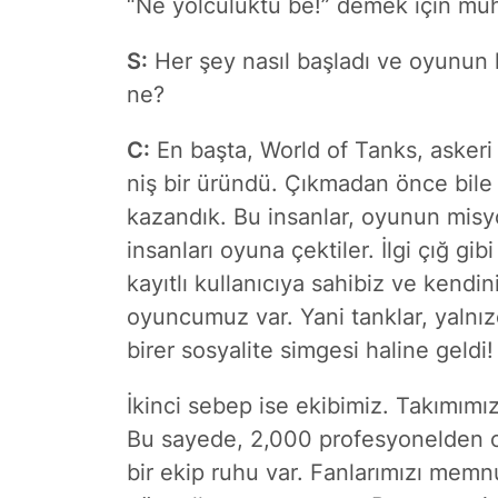
“Ne yolculuktu be!” demek için mu
S:
Her şey nasıl başladı ve oyunun 
ne?
C:
En başta, World of Tanks, askeri t
niş bir üründü. Çıkmadan önce bi
kazandık. Bu insanlar, oyunun misyo
insanları oyuna çektiler. İlgi çığ gi
kayıtlı kullanıcıya sahibiz ve kendin
oyuncumuz var. Yani tanklar, yalnızc
birer sosyalite simgesi haline geldi!
İkinci sebep ise ekibimiz. Takımımı
Bu sayede, 2,000 profesyonelden ol
bir ekip ruhu var. Fanlarımızı memn