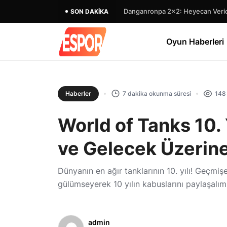
Danganronpa 2×2: Heyecan Verici
SON DAKIKA
Oyun Haberleri
Haberler
7 dakika okunma süresi
148
World of Tanks 10.
ve Gelecek Üzerine
Dünyanın en ağır tanklarının 10. yılı! Geçmiş
gülümseyerek 10 yılın kabuslarını paylaşalım
admin