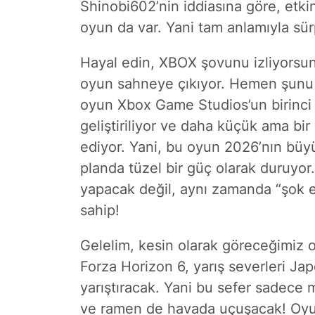
Shinobi602’nin iddiasına göre, etki
oyun da var. Yani tam anlamıyla sürpr
Hayal edin, XBOX şovunu izliyorsunuz
oyun sahneye çıkıyor. Hemen şunu 
oyun Xbox Game Studios’un birinci p
geliştiriliyor ve daha küçük ama bir
ediyor. Yani, bu oyun 2026’nın büyü
planda tüzel bir güç olarak duruyor.
yapacak değil, aynı zamanda “şok ed
sahip!
Gelelim, kesin olarak göreceğimiz 
Forza Horizon 6, yarış severleri Ja
yarıştıracak. Yani bu sefer sadece 
ve ramen de havada uçuşacak! Oyun