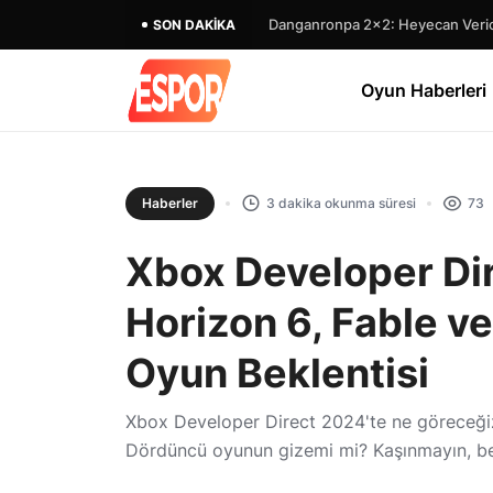
Danganronpa 2×2: Heyecan Verici
SON DAKIKA
Oyun Haberleri
Haberler
3 dakika okunma süresi
73
Xbox Developer Di
Horizon 6, Fable v
Oyun Beklentisi
Xbox Developer Direct 2024'te ne göreceğiz
Dördüncü oyunun gizemi mi? Kaşınmayın, be