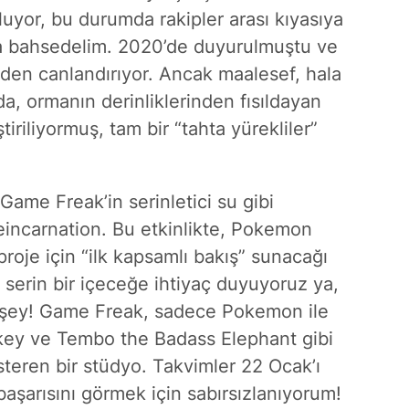
uyor, bu durumda rakipler arası kıyasıya
 da bahsedelim. 2020’de duyurulmuştu ve
iden canlandırıyor. Ancak maalesef, hala
da, ormanın derinliklerinden fısıldayan
tiriliyormuş, tam bir “tahta yürekliler”
 Game Freak’in serinletici su gibi
incarnation. Bu etkinlikte, Pokemon
roje için “ilk kapsamlı bakış” sunacağı
e serin bir içeceğe ihtiyaç duyuyoruz ya,
r şey! Game Freak, sadece Pokemon ile
key ve Tembo the Badass Elephant gibi
steren bir stüdyo. Takvimler 22 Ocak’ı
aşarısını görmek için sabırsızlanıyorum!