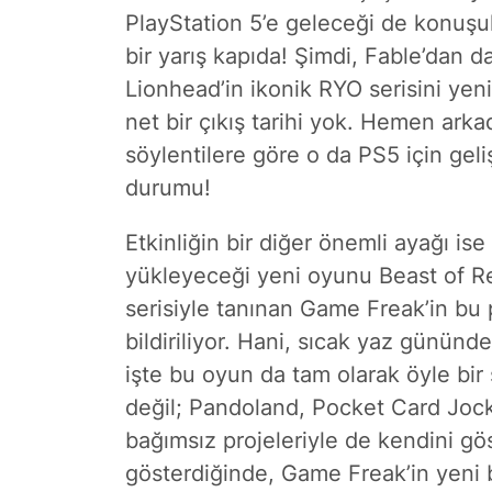
PlayStation 5’e geleceği de konuşul
bir yarış kapıda! Şimdi, Fable’dan
Lionhead’in ikonik RYO serisini yen
net bir çıkış tarihi yok. Hemen arka
söylentilere göre o da PS5 için geliş
durumu!
Etkinliğin bir diğer önemli ayağı ise
yükleyeceği yeni oyunu Beast of Re
serisiyle tanınan Game Freak’in bu p
bildiriliyor. Hani, sıcak yaz gününd
işte bu oyun da tam olarak öyle bi
değil; Pandoland, Pocket Card Joc
bağımsız projeleriyle de kendini gö
gösterdiğinde, Game Freak’in yeni b