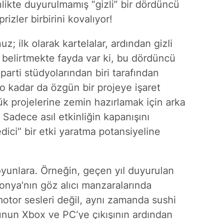
nlikte duyurulmamış “gizli” bir dördüncü
izler birbirini kovalıyor!
; ilk olarak kartelalar, ardından gizli
belirtmekte fayda var ki, bu dördüncü
arti stüdyolarından biri tarafından
 o kadar da özgün bir projeye işaret
k projelerine zemin hazırlamak için arka
 Sadece asıl etkinliğin kapanışını
ici” bir etki yaratma potansiyeline
oyunlara. Örneğin, geçen yıl duyurulan
ponya’nın göz alıcı manzaralarında
motor sesleri değil, aynı zamanda sushi
un Xbox ve PC’ye çıkışının ardından