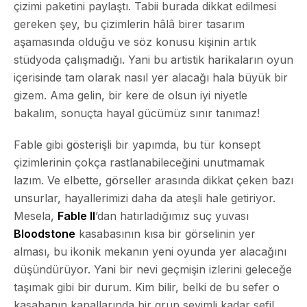
çizimi paketini paylaştı. Tabii burada dikkat edilmesi
gereken şey, bu çizimlerin hâlâ birer tasarım
aşamasında olduğu ve söz konusu kişinin artık
stüdyoda çalışmadığı. Yani bu artistik harikaların oyun
içerisinde tam olarak nasıl yer alacağı hala büyük bir
gizem. Ama gelin, bir kere de olsun iyi niyetle
bakalım, sonuçta hayal gücümüz sınır tanımaz!
Fable
gibi gösterişli bir yapımda, bu tür konsept
çizimlerinin çokça rastlanabileceğini unutmamak
lazım. Ve elbette, görseller arasında dikkat çeken bazı
unsurlar, hayallerimizi daha da ateşli hale getiriyor.
Mesela,
Fable II
’dan hatırladığımız suç yuvası
Bloodstone
kasabasının kısa bir görselinin yer
alması, bu ikonik mekanın yeni oyunda yer alacağını
düşündürüyor. Yani bir nevi geçmişin izlerini geleceğe
taşımak gibi bir durum. Kim bilir, belki de bu sefer o
kasabanın kanallarında bir grup sevimli kadar sefil,