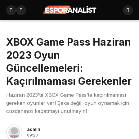
XBOX Game Pass Haziran
2023 Oyun
Güncellemeleri:
Kaçırılmaması Gerekenler
Haziran 2023’te XBOX Game Pass’te kaçırılmaması
gereken oyunlar var! Şaka değil, oyun oynamak için
cüzdanınızı kapatmayı unutmayın!
admin
09:20