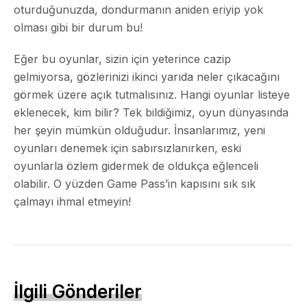
oturduğunuzda, dondurmanın aniden eriyip yok
olması gibi bir durum bu!
Eğer bu oyunlar, sizin için yeterince cazip
gelmiyorsa, gözlerinizi ikinci yarıda neler çıkacağını
görmek üzere açık tutmalısınız. Hangi oyunlar listeye
eklenecek, kim bilir? Tek bildiğimiz, oyun dünyasında
her şeyin mümkün olduğudur. İnsanlarımız, yeni
oyunları denemek için sabırsızlanırken, eski
oyunlarla özlem gidermek de oldukça eğlenceli
olabilir. O yüzden Game Pass’in kapısını sık sık
çalmayı ihmal etmeyin!
İlgili Gönderiler