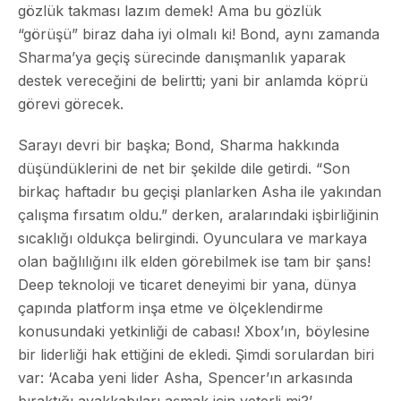
gözlük takması lazım demek! Ama bu gözlük
“görüşü” biraz daha iyi olmalı ki! Bond, aynı zamanda
Sharma’ya geçiş sürecinde danışmanlık yaparak
destek vereceğini de belirtti; yani bir anlamda köprü
görevi görecek.
Sarayı devri bir başka; Bond, Sharma hakkında
düşündüklerini de net bir şekilde dile getirdi. “Son
birkaç haftadır bu geçişi planlarken Asha ile yakından
çalışma fırsatım oldu.” derken, aralarındaki işbirliğinin
sıcaklığı oldukça belirgindi. Oyunculara ve markaya
olan bağlılığını ilk elden görebilmek ise tam bir şans!
Deep teknoloji ve ticaret deneyimi bir yana, dünya
çapında platform inşa etme ve ölçeklendirme
konusundaki yetkinliği de cabası! Xbox’ın, böylesine
bir liderliği hak ettiğini de ekledi. Şimdi sorulardan biri
var: ‘Acaba yeni lider Asha, Spencer’ın arkasında
bıraktığı ayakkabıları aşmak için yeterli mi?’