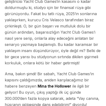
geliştiricisi
Yacht Club Games
‘in kasasını o kadar
doldurmuştu ki, stüdyo için bir finansal rüya gibi
görünüyordu. Fakat bu tatlı rüya, 2025’in sonlarına
yaklaşırken, kurucu
Cris Velasco
tarafından biraz
çirkinleşti. O, bir gün başarı ve mutluluk dolu bir
günün ardından, başarısızlığın Yacht Club Games’i
nasıl yere serip, onlarla alay edeceğini anlatan bir
senaryo yazmaya başlamıştı. Bu kadar karamsar bir
yaklaşım insanı düşündürüyor, öyle değil mi? Belki de
bir gece yarısı bu stüdyonun sırtında dikilen şişirmeli
korkuluk, onlara kötü bir haber getirmişti!
Ama, bakın şimdi! Bir sabah, Yacht Club Games’in
kapısını çaldığımızda, aniden karşılacağımız bir
habere benzeyen
Mina the Hollower
ile ilgili bir
geliyor! Bu oyun, çıkış yaptığı ilk üç günde
300.000
‘den fazla kopya satarak, adeta
“Vay canına,
hüsranın gölgesinde dans edebilirim!”
diyordu!