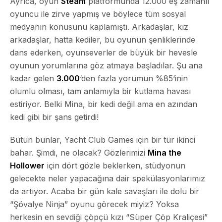
Ayrıca, oyun
Steam
platformunda
12.000
eş zamanlı
oyuncu ile zirve yapmış ve böylece tüm sosyal
medyanın konusunu kaplamıştı. Arkadaşlar, kız
arkadaşlar, hatta kediler, bu oyunun şenliklerinde
dans ederken, oyunseverler de büyük bir hevesle
oyunun yorumlarına göz atmaya başladılar. Şu ana
kadar gelen
3.000
‘den fazla yorumun
%85
‘inin
olumlu olması, tam anlamıyla bir kutlama havası
estiriyor. Belki Mina, bir kedi değil ama en azından
kedi gibi bir şans getirdi!
Bütün bunlar, Yacht Club Games için bir tür ikinci
bahar. Şimdi, ne olacak? Gözlerimizi
Mina the
Hollower
için dört gözle beklerken, stüdyonun
gelecekte neler yapacağına dair spekülasyonlarımız
da artıyor. Acaba bir gün kale savaşları ile dolu bir
“Şövalye Ninja” oyunu görecek miyiz? Yoksa
herkesin en sevdiği çöpçü kızı “Süper Çöp Kraliçesi”