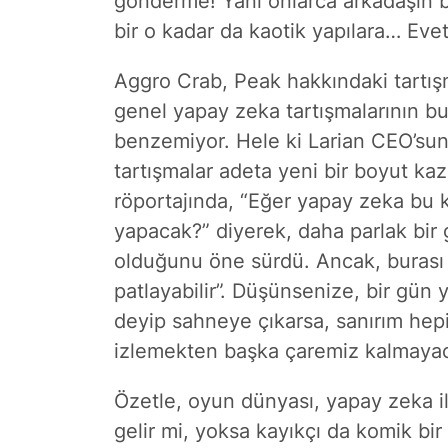
gönderme! Yani onlarca arkadaşın bi
bir o kadar da kaotik yapılara… Evet, 
Aggro Crab, Peak hakkındaki tartışm
genel yapay zeka tartışmalarının b
benzemiyor. Hele ki Larian CEO’sun
tartışmalar adeta yeni bir boyut ka
röportajında, “Eğer yapay zeka bu k
yapacak?” diyerek, daha parlak bi
olduğunu öne sürdü. Ancak, burası 
patlayabilir”. Düşünsenize, bir gün
deyip sahneye çıkarsa, sanırım hepi
izlemekten başka çaremiz kalmaya
Özetle, oyun dünyası, yapay zeka il
gelir mi, yoksa kayıkçı da komik bir 