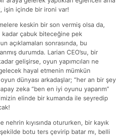
r araya gelerek yaptıkları eğlenceli ama
işin içinde bir ironi var!
elere keskin bir son vermiş olsa da,
u kadar çabuk biteceğine pek
un açıklamaları sonrasında, bu
zanmış durumda. Larian CEO’su, bir
adar gelişirse, oyun yapımcıları ne
r gelecek hayal etmenin mümkün
oyun dünyası arkadaşlar; “her an bir şey
 yapay zeka “ben en iyi oyunu yaparım”
mizin elinde bir kumanda ile seyredip
cak!
e nehrin kıyısında otururken, bir kayık
şekilde botu ters çevirip batar mı, belli