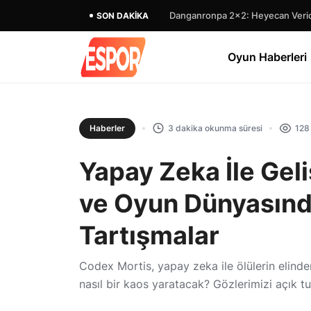
Danganronpa 2×2: Heyecan Verici
SON DAKIKA
Oyun Haberleri
Haberler
3 dakika okunma süresi
128
Yapay Zeka İle Geli
ve Oyun Dünyasınd
Tartışmalar
Codex Mortis, yapay zeka ile ölülerin elind
nasıl bir kaos yaratacak? Gözlerimizi açık tu