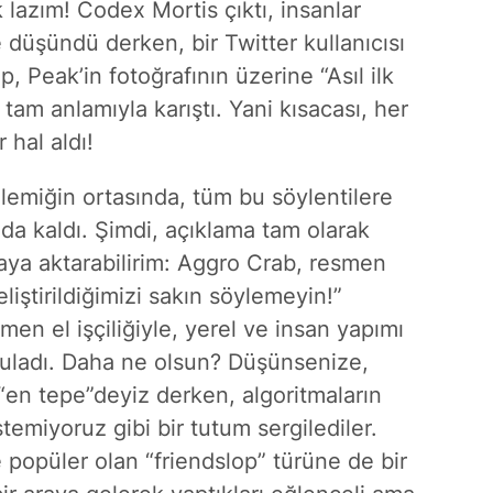
lazım! Codex Mortis çıktı, insanlar
 düşündü derken, bir Twitter kullanıcısı
 Peak’in fotoğrafının üzerine “Asıl ilk
tam anlamıyla karıştı. Yani kısacası, her
 hal aldı!
lemiğin ortasında, tüm bu söylentilere
da kaldı. Şimdi, açıklama tam olarak
aya aktarabilirim: Aggro Crab, resmen
liştirildiğimizi sakın söylemeyin!”
en el işçiliğiyle, yerel ve insan yapımı
urguladı. Daha ne olsun? Düşünsenize,
“en tepe”deyiz derken, algoritmaların
emiyoruz gibi bir tutum sergilediler.
 popüler olan “friendslop” türüne de bir