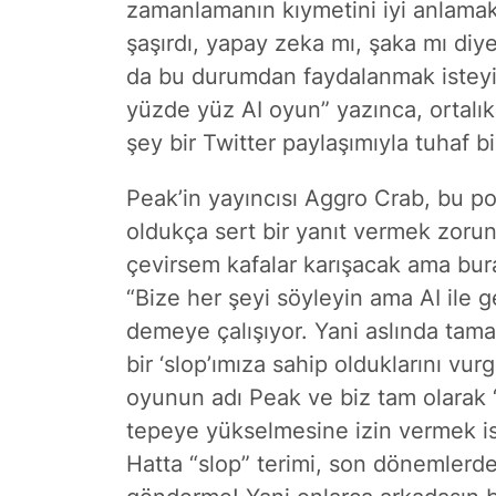
zamanlamanın kıymetini iyi anlamak 
şaşırdı, yapay zeka mı, şaka mı diye
da bu durumdan faydalanmak isteyip,
yüzde yüz AI oyun” yazınca, ortalık 
şey bir Twitter paylaşımıyla tuhaf bir
Peak’in yayıncısı Aggro Crab, bu po
oldukça sert bir yanıt vermek zorun
çevirsem kafalar karışacak ama bur
“Bize her şeyi söyleyin ama AI ile ge
demeye çalışıyor. Yani aslında tamam
bir ‘slop’ımıza sahip olduklarını v
oyunun adı Peak ve biz tam olarak 
tepeye yükselmesine izin vermek ist
Hatta “slop” terimi, son dönemlerde