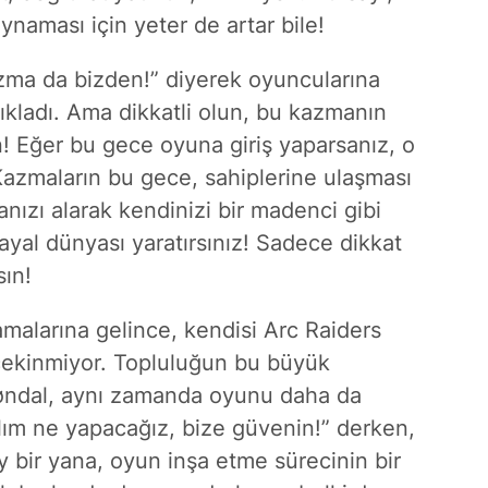
naması için yeter de artar bile!
azma da bizden!” diyerek oyuncularına
ıkladı. Ama dikkatli olun, bu kazmanın
! Eğer bu gece oyuna giriş yaparsanız, o
 Kazmaların bu gece, sahiplerine ulaşması
nızı alarak kendinizi bir madenci gibi
hayal dünyası yaratırsınız! Sadece dikkat
sın!
amalarına gelince, kendisi Arc Raiders
çekinmiyor. Topluluğun bu büyük
røndal, aynı zamanda oyunu daha da
alım ne yapacağız, bize güvenin!” derken,
y bir yana, oyun inşa etme sürecinin bir