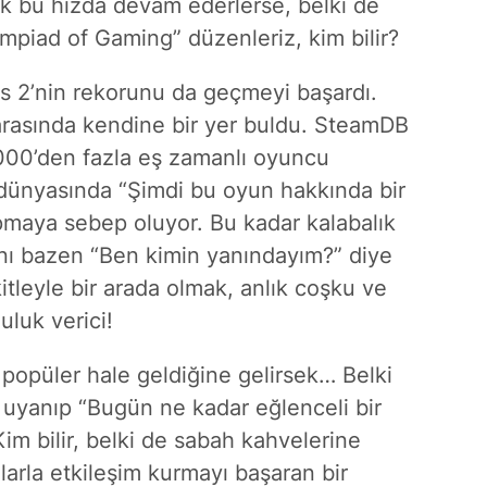
 bu hızda devam ederlerse, belki de
mpiad of Gaming” düzenleriz, kim bilir?
ers 2’nin rekorunu da geçmeyi başardı.
arasında kendine bir yer buldu. SteamDB
.000’den fazla eş zamanlı oyuncu
dünyasında “Şimdi bu oyun hakkında bir
apmaya sebep oluyor. Bu kadar kalabalık
anı bazen “Ben kimin yanındayım?” diye
tleyle bir arada olmak, anlık coşku ve
uluk verici!
 popüler hale geldiğine gelirsek… Belki
ı uyanıp “Bugün ne kadar eğlenceli bir
im bilir, belki de sabah kahvelerine
ularla etkileşim kurmayı başaran bir