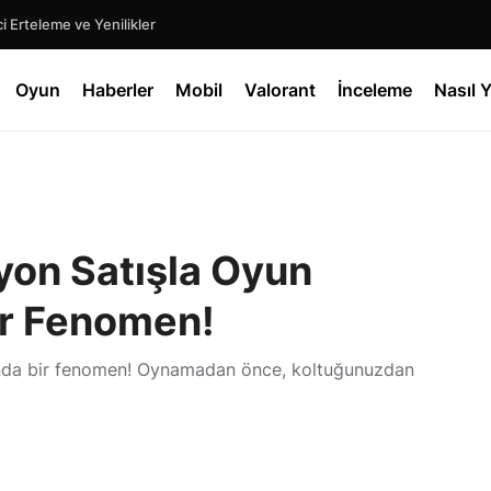
 Erteleme ve Yenilikler
Oyun
Haberler
Mobil
Valorant
İnceleme
Nasıl Y
lyon Satışla Oyun
ir Fenomen!
sında bir fenomen! Oynamadan önce, koltuğunuzdan