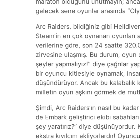
maraton olduğunu unutmayın; ancak
gelecek sene oyunlar arasında “Oly
Arc Raiders, bildiğiniz gibi Helldiv
Steam’in en çok oynanan oyunları 
verilerine göre, son 24 saatte 320
zirvesine ulaşmış. Bu durum, oyun 
şeyler yapmalıyız!” diye çağrılar y
bir oyuncu kitlesiyle oynamak, ins
düşündürüyor. Ancak bu kalabalık ki
milletin oyun aşkını görmek de mutl
Şimdi, Arc Raiders’ın nasıl bu kadar
de Embark geliştirici ekibi sabahlar
şey yaratırız?” diye düşünüyordur. K
ekstra kıvılcım ekliyorlardır! Oyunc