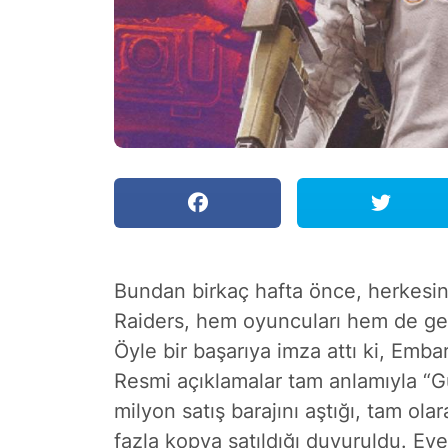
Bundan birkaç hafta önce, herkesin
Raiders, hem oyuncuları hem de gel
Öyle bir başarıya imza attı ki, Emb
Resmi açıklamalar tam anlamıyla “Gü
milyon satış barajını aştığı, tam o
fazla kopya satıldığı duyuruldu. Ev