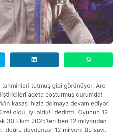
 tahminleri tutmuş gibi görünüyor. Arc
iştiricileri adeta coşturmuş durumda!
ark’ın kasası hızla dolmaya devam ediyor!
zel oldu, iyi oldu!” dedirtti. Oyunun 12
larak 30 Ekim 2025’ten beri 12 milyondan
et, doğru duydunuz, 12 milyon! Bu sayı,