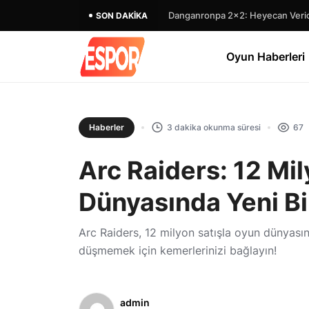
Danganronpa 2×2: Heyecan Verici
SON DAKIKA
Oyun Haberleri
Haberler
3 dakika okunma süresi
67
Arc Raiders: 12 Mi
Dünyasında Yeni B
Arc Raiders, 12 milyon satışla oyun dünya
düşmemek için kemerlerinizi bağlayın!
admin