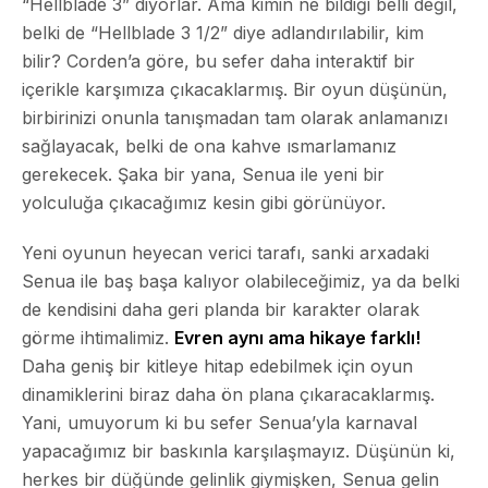
“Hellblade 3” diyorlar. Ama kimin ne bildiği belli değil,
belki de “Hellblade 3 1/2” diye adlandırılabilir, kim
bilir? Corden’a göre, bu sefer daha interaktif bir
içerikle karşımıza çıkacaklarmış. Bir oyun düşünün,
birbirinizi onunla tanışmadan tam olarak anlamanızı
sağlayacak, belki de ona kahve ısmarlamanız
gerekecek. Şaka bir yana, Senua ile yeni bir
yolculuğa çıkacağımız kesin gibi görünüyor.
Yeni oyunun heyecan verici tarafı, sanki arxadaki
Senua ile baş başa kalıyor olabileceğimiz, ya da belki
de kendisini daha geri planda bir karakter olarak
görme ihtimalimiz.
Evren aynı ama hikaye farklı!
Daha geniş bir kitleye hitap edebilmek için oyun
dinamiklerini biraz daha ön plana çıkaracaklarmış.
Yani, umuyorum ki bu sefer Senua’yla karnaval
yapacağımız bir baskınla karşılaşmayız. Düşünün ki,
herkes bir düğünde gelinlik giymişken, Senua gelin