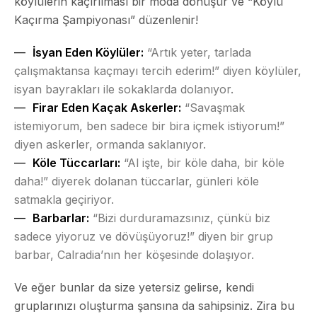
köylülerin kaçırılması bir moda dönüşür ve “Köylü
Kaçırma Şampiyonası” düzenlenir!
İsyan Eden Köylüler:
“Artık yeter, tarlada
çalışmaktansa kaçmayı tercih ederim!” diyen köylüler,
isyan bayrakları ile sokaklarda dolanıyor.
Firar Eden Kaçak Askerler:
“Savaşmak
istemiyorum, ben sadece bir bira içmek istiyorum!”
diyen askerler, ormanda saklanıyor.
Köle Tüccarları:
“Al işte, bir köle daha, bir köle
daha!” diyerek dolanan tüccarlar, günleri köle
satmakla geçiriyor.
Barbarlar:
“Bizi durduramazsınız, çünkü biz
sadece yiyoruz ve dövüşüyoruz!” diyen bir grup
barbar, Calradia’nın her köşesinde dolaşıyor.
Ve eğer bunlar da size yetersiz gelirse, kendi
gruplarınızı oluşturma şansına da sahipsiniz. Zira bu