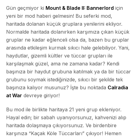
Gün geçmiyor ki
Mount & Blade II: Bannerlord
için
yeni bir mod haberi gelmesin! Bu seferki mod,
haritada dolanan küçük gruplara yenilerini ekliyor.
Normalde haritada dolanırken karşımıza çıkan küçük
gruplar ne kadar eğlenceli olsa da, bazen bu gruplar
arasında etkileşim kurmak sıkıcı hale gelebiliyor. Yani,
haydutlar, gizemli kültler ve tüccar grupları ile
karşılaşmak güzel, ama ne zamana kadar? Kendi
başınıza bir haydut grubuna katılmak ya da bir tüccar
grubunu soymak istediğinizde, sıkıcı bir şekilde tek
başınıza kalıyor musunuz? İşte bu noktada
Calradia
at War
devreye giriyor!
Bu mod ile birlikte haritaya 21 yeni grup ekleniyor.
Hayal edin; bir sabah uyanıyorsunuz, kahvenizi alıp
haritada dolaşmaya çıkıyorsunuz. Ve birdenbire
karşınıza “Kaçak Köle Tüccarları” çıkıyor! Hemen