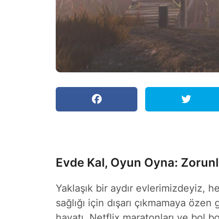
Evde Kal, Oyun Oyna: Zorunl
Yaklaşık bir aydır evlerimizdeyiz, 
sağlığı için dışarı çıkmamaya özen g
hayatı, Netflix maratonları ve bol b