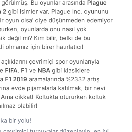
ış görülmüş. Bu oyunlar arasında
Plague
n 2
gibi isimler var. Plague Inc. oyununu
bir oyun olsa’ diye düşünmeden edemiyor
şurken, oyunlarda onu nasıl yok
k değil mi? Kim bilir, belki de bu
 olmamız için birer hatırlatıcı!
açlıklarını çevrimiçi spor oyunlarıyla
de
FIFA
,
F1
ve
NBA
gibi klasiklere
ta
F1 2019
aramalarında %2332 artış
rına evde pijamalarla katılmak, bir nevi
 Ama dikkat! Koltukta otururken koltuk
ılmaz olabilir!
a bir yolu!
e çevrimiçi turnuvalar düzenleyin, en iyi