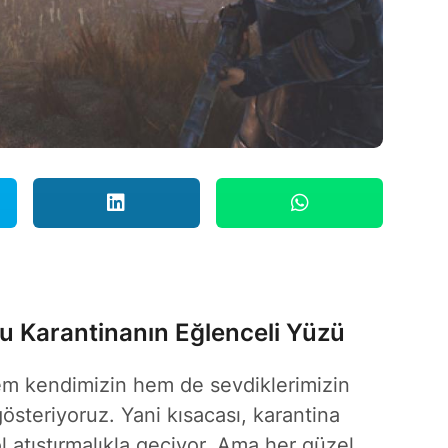
u Karantinanın Eğlenceli Yüzü
hem kendimizin hem de sevdiklerimizin
österiyoruz. Yani kısacası, karantina
ol atıştırmalıkla geçiyor. Ama her güzel