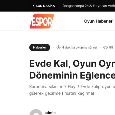
Danganronpa 2×2: Heyecan Verici
SON DAKIKA
Oyun Haberleri
Haberler
4 dakika okunma süresi
88
Evde Kal, Oyun Oyn
Döneminin Eğlence
Karantina sıkıcı mı? Hayır! Evde kalıp oyun
gülerek geçirme fırsatını kaçırma!
admin