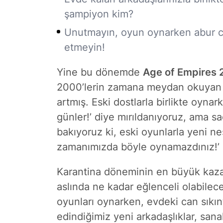
şampiyon kim?
Unutmayın, oyun oynarken abur cu
etmeyin!
Yine bu dönemde
Age of Empires 
2000’lerin zamana meydan okuyan kla
artmış. Eski dostlarla birlikte oynark
günler!’ diye mırıldanıyoruz, ama s
bakıyoruz ki, eski oyunlarla yeni nes
zamanımızda böyle oynamazdınız!’ di
Karantina döneminin en büyük kaza
aslında ne kadar eğlenceli olabile
oyunları oynarken, evdeki can sıkın
edindiğimiz yeni arkadaşlıklar, sanal