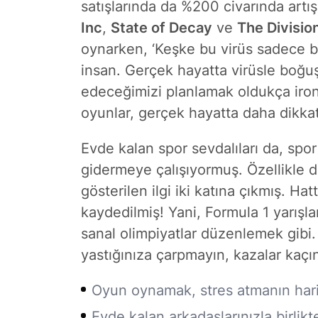
satışlarında da %200 civarında art
Inc
,
State of Decay
ve
The Divisio
oynarken, ‘Keşke bu virüs sadece 
insan. Gerçek hayatta virüsle boğu
edeceğimizi planlamak oldukça ironi
oyunlar, gerçek hayatta daha dikkatli
Evde kalan spor sevdalıları da, spor 
gidermeye çalışıyormuş. Özellikle 
gösterilen ilgi iki katına çıkmış. Hat
kaydedilmiş! Yani, Formula 1 yarışla
sanal olimpiyatlar düzenlemek gibi.
yastığınıza çarpmayın, kazalar kaçın
Oyun oynamak, stres atmanın harik
Evde kalan arkadaşlarınızla birlikt