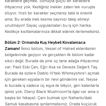
karaktere geçmek. Sonuçta güçlü bir karaktere
ihtiyacınız yok. Kestiğiniz inekler zaten tek vuruşta
ölüyor. Hızlı bir karakter seçmeniz tabii ki önemli
ama. Bu arada inek kesme sayınızı takip etmeyi
unutmayın! Sayaç uygulamaları bu iş için harika.
Kestikçe kısıtlamalarınıza dikkat ederek ilerlemelisiniz.
Bölüm 2: Ormanda Kuş Heykeli Kovalamaca
Zamanı!
İkinci bölüm, Vessel of Hatred eklentisinin
bölgelerinde geçiyor ve gerçekten ilk bölüm kadar
sıkıcı değil. Burada da yine üç tane adağa ihtiyacımız
var: Paslı Eski Çan, Eğri Asa ve Geveze Değerli Taş.
Burada da sizlere Diablo III’teki Whimsyshire’ı açmak
için gereken eşyaların bir nevi gönderimi var. Neyse
ki burada iş sadece üç eşya ile bitiyor, geri kalanlarla
işimiz yok. (Gerçi Black Mushroom’la ilgisi var ama o
başka bir hikaye). Çanı bulmak için Nahantu’daki
Samuk kasabasına ışınlanmalısınız. Orada küçücük