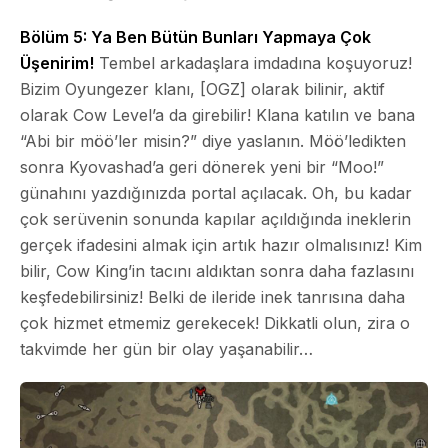
Bölüm 5: Ya Ben Bütün Bunları Yapmaya Çok
Üşenirim!
Tembel arkadaşlara imdadına koşuyoruz!
Bizim Oyungezer klanı, [OGZ] olarak bilinir, aktif
olarak Cow Level’a da girebilir! Klana katılın ve bana
“Abi bir möö’ler misin?” diye yaslanın. Möö’ledikten
sonra Kyovashad’a geri dönerek yeni bir “Moo!”
günahını yazdığınızda portal açılacak. Oh, bu kadar
çok serüvenin sonunda kapılar açıldığında ineklerin
gerçek ifadesini almak için artık hazır olmalısınız! Kim
bilir, Cow King’in tacını aldıktan sonra daha fazlasını
keşfedebilirsiniz! Belki de ileride inek tanrısına daha
çok hizmet etmemiz gerekecek! Dikkatli olun, zira o
takvimde her gün bir olay yaşanabilir…