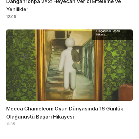
Danganronpa 2×2: Heyecan Verici Erteleme ve
Yenilikler
12:05
Mecca Chameleon: Oyun Dünyasında 16 Günlük
Olağanüstü Başarı Hikayesi
11:35