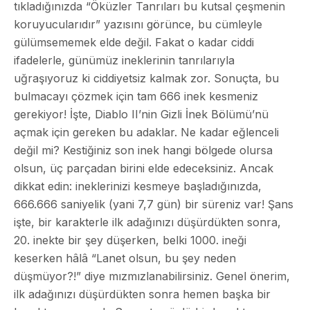
tıkladığınızda “Öküzler Tanrıları bu kutsal çeşmenin
koruyucularıdır” yazısını görünce, bu cümleyle
gülümsememek elde değil. Fakat o kadar ciddi
ifadelerle, günümüz ineklerinin tanrılarıyla
uğraşıyoruz ki ciddiyetsiz kalmak zor. Sonuçta, bu
bulmacayı çözmek için tam 666 inek kesmeniz
gerekiyor! İşte, Diablo II’nin Gizli İnek Bölümü’nü
açmak için gereken bu adaklar. Ne kadar eğlenceli
değil mi? Kestiğiniz son inek hangi bölgede olursa
olsun, üç parçadan birini elde edeceksiniz. Ancak
dikkat edin: ineklerinizi kesmeye başladığınızda,
666.666 saniyelik (yani 7,7 gün) bir süreniz var! Şans
işte, bir karakterle ilk adağınızı düşürdükten sonra,
20. inekte bir şey düşerken, belki 1000. ineği
keserken hâlâ “Lanet olsun, bu şey neden
düşmüyor?!” diye mızmızlanabilirsiniz. Genel önerim,
ilk adağınızı düşürdükten sonra hemen başka bir