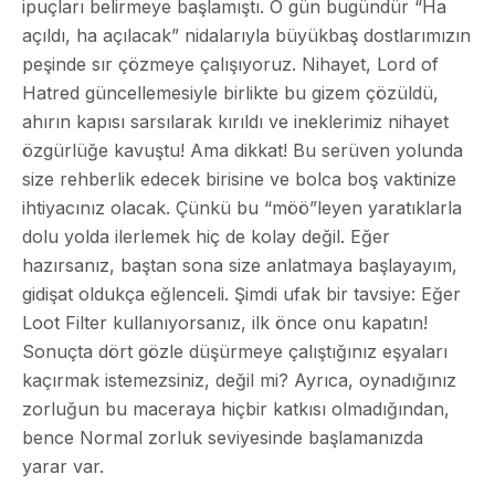
ipuçları belirmeye başlamıştı. O gün bugündür “Ha
açıldı, ha açılacak” nidalarıyla büyükbaş dostlarımızın
peşinde sır çözmeye çalışıyoruz. Nihayet, Lord of
Hatred güncellemesiyle birlikte bu gizem çözüldü,
ahırın kapısı sarsılarak kırıldı ve ineklerimiz nihayet
özgürlüğe kavuştu! Ama dikkat! Bu serüven yolunda
size rehberlik edecek birisine ve bolca boş vaktinize
ihtiyacınız olacak. Çünkü bu “möö”leyen yaratıklarla
dolu yolda ilerlemek hiç de kolay değil. Eğer
hazırsanız, baştan sona size anlatmaya başlayayım,
gidişat oldukça eğlenceli. Şimdi ufak bir tavsiye: Eğer
Loot Filter kullanıyorsanız, ilk önce onu kapatın!
Sonuçta dört gözle düşürmeye çalıştığınız eşyaları
kaçırmak istemezsiniz, değil mi? Ayrıca, oynadığınız
zorluğun bu maceraya hiçbir katkısı olmadığından,
bence Normal zorluk seviyesinde başlamanızda
yarar var.