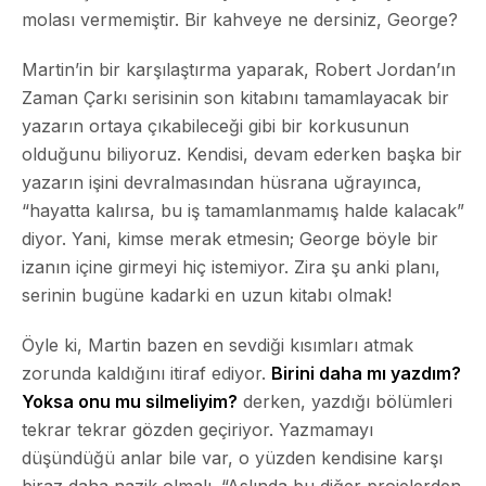
molası vermemiştir.
Bir kahveye ne dersiniz, George?
Martin’in bir karşılaştırma yaparak, Robert Jordan’ın
Zaman Çarkı serisinin son kitabını tamamlayacak bir
yazarın ortaya çıkabileceği gibi bir korkusunun
olduğunu biliyoruz. Kendisi, devam ederken başka bir
yazarın işini devralmasından hüsrana uğrayınca,
“hayatta kalırsa, bu iş tamamlanmamış halde kalacak”
diyor. Yani, kimse merak etmesin; George böyle bir
izanın içine girmeyi hiç istemiyor. Zira şu anki planı,
serinin bugüne kadarki en uzun kitabı olmak!
Öyle ki, Martin bazen en sevdiği kısımları atmak
zorunda kaldığını itiraf ediyor.
Birini daha mı yazdım?
Yoksa onu mu silmeliyim?
derken, yazdığı bölümleri
tekrar tekrar gözden geçiriyor. Yazmamayı
düşündüğü anlar bile var, o yüzden kendisine karşı
biraz daha nazik olmalı. “Aslında bu diğer projelerden