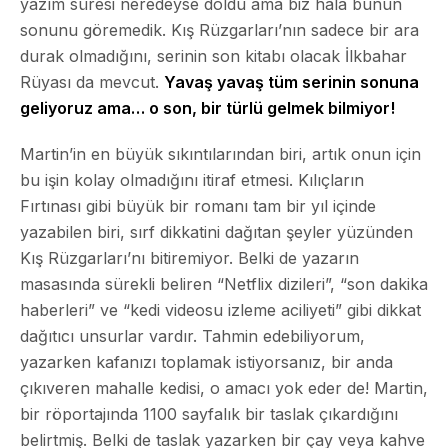
yazım süresi neredeyse doldu ama biz hâlâ bunun
sonunu göremedik. Kış Rüzgarları’nın sadece bir ara
durak olmadığını, serinin son kitabı olacak İlkbahar
Rüyası da mevcut.
Yavaş yavaş tüm serinin sonuna
geliyoruz ama… o son, bir türlü gelmek bilmiyor!
Martin’in en büyük sıkıntılarından biri, artık onun için
bu işin kolay olmadığını itiraf etmesi. Kılıçların
Fırtınası gibi büyük bir romanı tam bir yıl içinde
yazabilen biri, sırf dikkatini dağıtan şeyler yüzünden
Kış Rüzgarları’nı bitiremiyor. Belki de yazarın
masasında sürekli beliren “Netflix dizileri”, “son dakika
haberleri” ve “kedi videosu izleme aciliyeti” gibi dikkat
dağıtıcı unsurlar vardır. Tahmin edebiliyorum,
yazarken kafanızı toplamak istiyorsanız, bir anda
çıkıveren mahalle kedisi, o amacı yok eder de! Martin,
bir röportajında 1100 sayfalık bir taslak çıkardığını
belirtmiş. Belki de taslak yazarken bir çay veya kahve