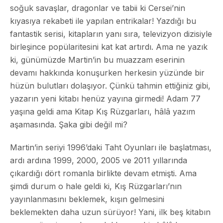
soğuk savaşlar, dragonlar ve tabii ki Cersei’nin
kıyasıya rekabeti ile yapılan entrikalar! Yazdığı bu
fantastik serisi, kitapların yanı sıra, televizyon dizisiyle
birleşince popülaritesini kat kat artırdı. Ama ne yazık
ki, günümüzde Martin’in bu muazzam eserinin
devamı hakkında konuşurken herkesin yüzünde bir
hüzün bulutları dolaşıyor. Çünkü tahmin ettiğiniz gibi,
yazarın yeni kitabı henüz yayına girmedi! Adam 77
yaşına geldi ama Kitap Kış Rüzgarları, hâlâ yazım
aşamasında. Şaka gibi değil mi?
Martin’in seriyi 1996’daki Taht Oyunları ile başlatması,
ardı ardına 1999, 2000, 2005 ve 2011 yıllarında
çıkardığı dört romanla birlikte devam etmişti. Ama
şimdi durum o hale geldi ki, Kış Rüzgarları’nın
yayınlanmasını beklemek, kışın gelmesini
beklemekten daha uzun sürüyor! Yani, ilk beş kitabın