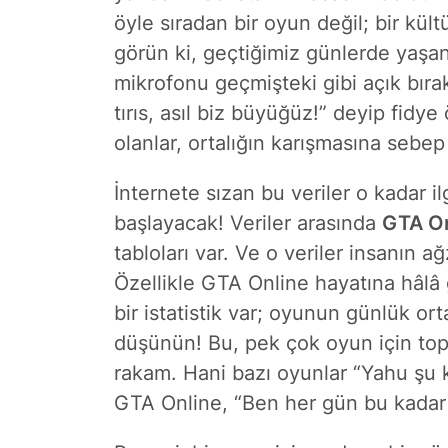
öyle sıradan bir oyun değil; bir kült
görün ki, geçtiğimiz günlerde yaşan
mikrofonu geçmişteki gibi açık bırakt
tırıs, asıl biz büyüğüz!” deyip fid
olanlar, ortalığın karışmasına sebep
İnternete sızan bu veriler o kadar il
başlayacak! Veriler arasında
GTA On
tabloları var. Ve o veriler insanın a
Özellikle
GTA Online
hayatına hâlâ
bir istatistik var; oyunun günlük or
düşünün! Bu, pek çok oyun için topla
rakam. Hani bazı oyunlar “Yahu şu k
GTA Online, “Ben her gün bu kadar