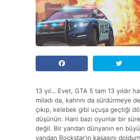
13 yıl… Evet, GTA 5 tam 13 yıldır 
miladı da, kahrını da sürdürmeye de
çıkıp, kelebek gibi uçuşa geçtiği 
düşünün. Hani bazı oyunlar bir sür
değil. Bir yandan dünyanın en büyü
yandan Rockstar’ın kasasını doldu