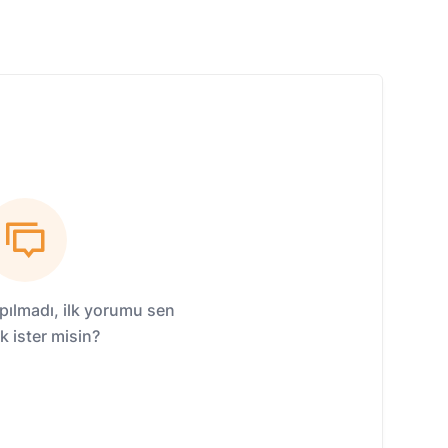
ılmadı, ilk yorumu sen
 ister misin?