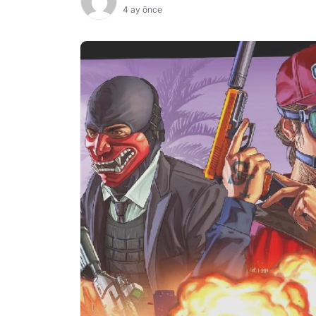
4 ay önce