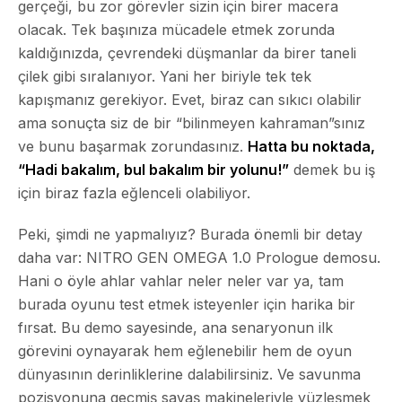
gerçeği, bu zor görevler sizin için birer macera
olacak. Tek başınıza mücadele etmek zorunda
kaldığınızda, çevrendeki düşmanlar da birer taneli
çilek gibi sıralanıyor. Yani her biriyle tek tek
kapışmanız gerekiyor. Evet, biraz can sıkıcı olabilir
ama sonuçta siz de bir “bilinmeyen kahraman”sınız
ve bunu başarmak zorundasınız.
Hatta bu noktada,
“Hadi bakalım, bul bakalım bir yolunu!”
demek bu iş
için biraz fazla eğlenceli olabiliyor.
Peki, şimdi ne yapmalıyız? Burada önemli bir detay
daha var: NITRO GEN OMEGA 1.0 Prologue demosu.
Hani o öyle ahlar vahlar neler neler var ya, tam
burada oyunu test etmek isteyenler için harika bir
fırsat. Bu demo sayesinde, ana senaryonun ilk
görevini oynayarak hem eğlenebilir hem de oyun
dünyasının derinliklerine dalabilirsiniz. Ve savunma
pozisyonuna geçmiş savaş makineleriyle yüzleşmek