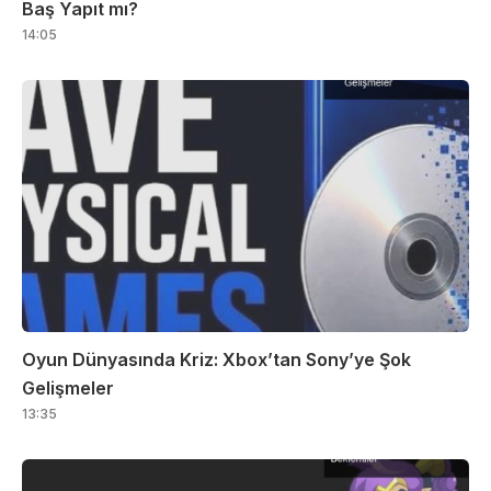
Baş Yapıt mı?
14:05
Oyun Dünyasında Kriz: Xbox’tan Sony’ye Şok
Gelişmeler
13:35