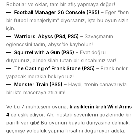
Robotlar ve oklar, tam bir afiş yapmaya değer!
Football Manager 26 Console (PS5)
– Eğer “ben
bir futbol menajeriyim” diyorsanız, işte bu oyun sizin
için.
Warriors: Abyss (PS4, PS5)
– Savaşmanın
eğlencesini tadın, abyss’de kaybolun!
Squirrel with a Gun (PS5)
– Evet doğru
duydunuz, elinde silah tutan bir sincabımız var!
The Casting of Frank Stone (PS5)
– Frank neler
yapacak merakla bekliyoruz!
Monster Train (PS5)
– Haydi, trenin canavarıyla
birlikte maceraya atılalım!
Ve bu 7 muhteşem oyuna,
klasiklerin kralı Wild Arms
4
da eşlik ediyor. Ah, nostalji sevenlerin gözlerinde bir
parıltı var gibi! Bu oyunun büyülü dünyasına dalmak,
geçmişe yolculuk yapma fırsatını doğuruyor adeta.