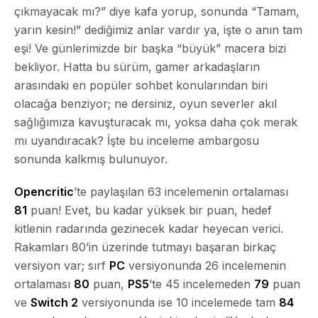
çıkmayacak mı?” diye kafa yorup, sonunda “Tamam,
yarın kesin!” dediğimiz anlar vardır ya, işte o anın tam
eşi! Ve günlerimizde bir başka “büyük” macera bizi
bekliyor. Hatta bu sürüm, gamer arkadaşların
arasındaki en popüler sohbet konularından biri
olacağa benziyor; ne dersiniz, oyun severler akıl
sağlığımıza kavuşturacak mı, yoksa daha çok merak
mı uyandıracak? İşte bu inceleme ambargosu
sonunda kalkmış bulunuyor.
Opencritic
’te paylaşılan 63 incelemenin ortalaması
81
puan! Evet, bu kadar yüksek bir puan, hedef
kitlenin radarında gezinecek kadar heyecan verici.
Rakamları 80’in üzerinde tutmayı başaran birkaç
versiyon var; sırf
PC
versiyonunda 26 incelemenin
ortalaması
80
puan,
PS5
’te 45 incelemeden
79
puan
ve
Switch 2
versiyonunda ise 10 incelemede tam
84