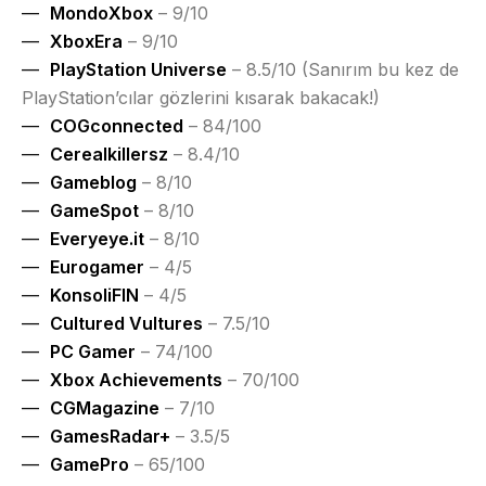
MondoXbox
– 9/10
XboxEra
– 9/10
PlayStation Universe
– 8.5/10 (Sanırım bu kez de
PlayStation’cılar gözlerini kısarak bakacak!)
COGconnected
– 84/100
Cerealkillersz
– 8.4/10
Gameblog
– 8/10
GameSpot
– 8/10
Everyeye.it
– 8/10
Eurogamer
– 4/5
KonsoliFIN
– 4/5
Cultured Vultures
– 7.5/10
PC Gamer
– 74/100
Xbox Achievements
– 70/100
CGMagazine
– 7/10
GamesRadar+
– 3.5/5
GamePro
– 65/100