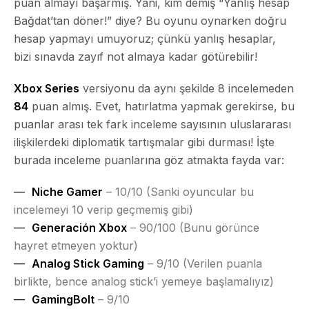
puan almayı başarmış. Yani, kim demiş “Yanlış hesap
Bağdat’tan döner!” diye? Bu oyunu oynarken doğru
hesap yapmayı umuyoruz; çünkü yanlış hesaplar,
bizi sınavda zayıf not almaya kadar götürebilir!
Xbox Series
versiyonu da aynı şekilde 8 incelemeden
84
puan almış. Evet, hatırlatma yapmak gerekirse, bu
puanlar arası tek fark inceleme sayısının uluslararası
ilişkilerdeki diplomatik tartışmalar gibi durması! İşte
burada inceleme puanlarına göz atmakta fayda var:
Niche Gamer
– 10/10 (Sanki oyuncular bu
incelemeyi 10 verip geçmemiş gibi)
Generación Xbox
– 90/100 (Bunu görünce
hayret etmeyen yoktur)
Analog Stick Gaming
– 9/10 (Verilen puanla
birlikte, bence analog stick’i yemeye başlamalıyız)
GamingBolt
– 9/10