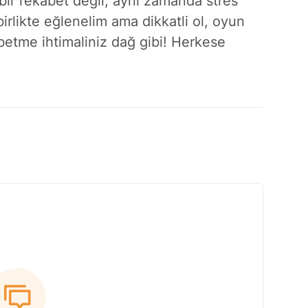
r rekabet değil, aynı zamanda stres
birlikte eğlenelim ama dikkatli ol, oyun
betme ihtimaliniz dağ gibi! Herkese