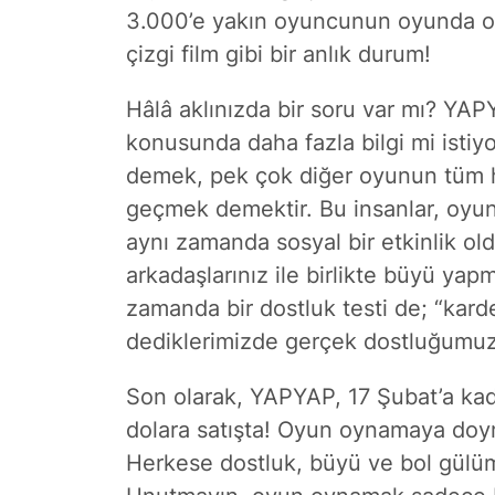
3.000’e yakın oyuncunun oyunda ol
çizgi film gibi bir anlık durum!
Hâlâ aklınızda bir soru var mı?
YAPYA
konusunda daha fazla bilgi mi isti
demek, pek çok diğer oyunun tüm h
geçmek demektir. Bu insanlar, oyun
aynı zamanda sosyal bir etkinlik o
arkadaşlarınız ile birlikte büyü yap
zamanda bir dostluk testi de; “kard
dediklerimizde gerçek dostluğumuz
Son olarak, YAPYAP, 17 Şubat’a kad
dolara satışta!
Oyun oynamaya doyma
Herkese dostluk, büyü ve bol gülüm