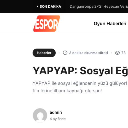
Danganronpa 2×2: Heyecan Verici
SON DAKIKA
Oyun Haberleri
Haberler
3 dakika okunma süresi
73
YAPYAP: Sosyal Eğ
YAPYAP ile sosyal eğlencenin yüzü gülüyor! 
filmlerine ilham kaynağı olursun!
admin
4 ay önce