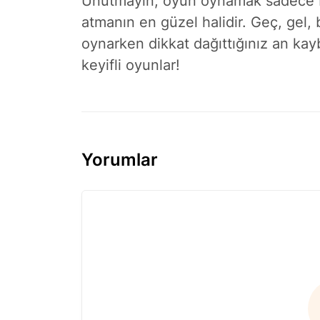
Unutmayın, oyun oynamak sadece bi
atmanın en güzel halidir. Geç, gel, 
oynarken dikkat dağıttığınız an kay
keyifli oyunlar!
Yorumlar