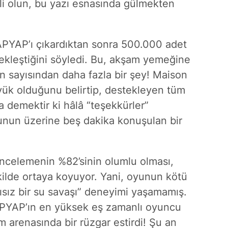
tli olun, bu yazı esnasında gülmekten
YAPYAP’ı çıkardıktan sonra 500.000 adet
rçekleştiğini söyledi. Bu, akşam yemeğine
ın sayısından daha fazla bir şey! Maison
üyük olduğunu belirtip, destekleyen tüm
 demektir ki hâlâ “teşekkürler”
bunun üzerine beş dakika konuşulan bir
ncelemenin %82’sinin olumlu olması,
ekilde ortaya koyuyor. Yani, oyunun kötü
ısız bir su savaşı” deneyimi yaşamamış.
APYAP’ın en yüksek eş zamanlı oyuncu
m arenasında bir rüzgar estirdi! Şu an