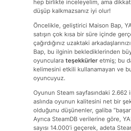
hep birlikte inceleyelim, ama dikka
düşüp kalkmazsanız iyi olur!
Öncelikle, geliştirici Maison Bap, 
satışın çok kısa bir süre içinde ge
çağırdığınız uzaktaki arkadaşlarınız
Bap, bu ilginin beklediklerinden b
oyunculara
teşekkürler
etmiş; bu da
kelimesini etkili kullanamayan ve 
oyuncuyuz.
Oyunun Steam sayfasındaki 2.662 i
aslında oyunun kalitesini net bir ş
olduğunu düşünenler, galiba “başar
Ayrıca SteamDB verilerine göre, Y
sayısı 14.000’i geçerek, adeta Stea