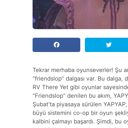
Tekrar merhaba oyunseverler! Şu a
“friendslop” dalgası var. Bu dalga
RV There Yet gibi oyunlar sayesinde
“Friendslop” denilen bu akım, YAPY
Şubat’ta piyasaya sürülen YAPYAP,
büyü sistemini co-op bir oyun şekl
kalbini çalmayı başardı. Şimdi, bu