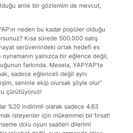
duğu anlık bir gözlemim de mevcut,
P’ın neden bu kadar popüler olduğu
yorsunuz? Kısa sürede 500.000 satış
ayat serüvenindeki ortak hedefi es
 oynamanın yalnızca bir eğlence değil,
lduğunun farkında. Mesela, YAPYAP’ta
mak, sadece eğlenceli değil aynı
eşim, seninle ekip olursak şöyle olur”
u çürütüyoruz!
ar %20 indirimli olarak sadece 4.63
k isteyenler için mükemmel bir fırsat!
seme dolu oyun saatleri dilerim!