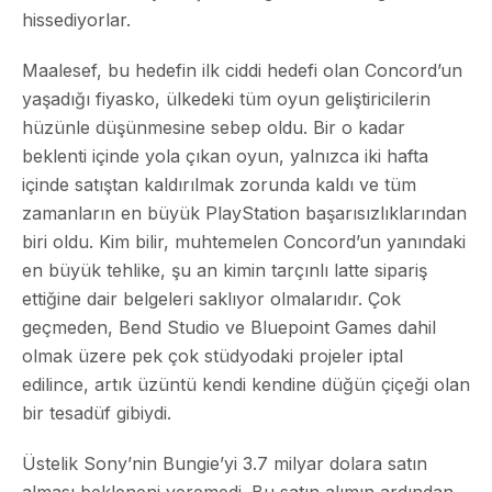
hissediyorlar.
Maalesef, bu hedefin ilk ciddi hedefi olan Concord’un
yaşadığı fiyasko, ülkedeki tüm oyun geliştiricilerin
hüzünle düşünmesine sebep oldu. Bir o kadar
beklenti içinde yola çıkan oyun, yalnızca iki hafta
içinde satıştan kaldırılmak zorunda kaldı ve tüm
zamanların en büyük PlayStation başarısızlıklarından
biri oldu. Kim bilir, muhtemelen Concord’un yanındaki
en büyük tehlike, şu an kimin tarçınlı latte sipariş
ettiğine dair belgeleri saklıyor olmalarıdır. Çok
geçmeden, Bend Studio ve Bluepoint Games dahil
olmak üzere pek çok stüdyodaki projeler iptal
edilince, artık üzüntü kendi kendine düğün çiçeği olan
bir tesadüf gibiydi.
Üstelik Sony’nin Bungie’yi 3.7 milyar dolara satın
alması bekleneni veremedi. Bu satın alımın ardından,