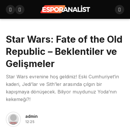
Star Wars: Fate of the Old
Republic – Beklentiler ve
Gelişmeler
Star Wars evrenine hoş geldiniz! Eski Cumhuriyet’in
kaderi, Jedi’lar ve Sith’ler arasında çılgın bir
kapışmaya dönüşecek. Biliyor muydunuz Yoda’nın
kekemeği?!
admin
12:25