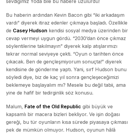
sevdiğimiz Yoda bile bu habere üzülürdü!
Bu haberin ardından Kevin Bacon gibi “iki arkadaşım
vardı” diyerek itiraz edenler çıkmaya başladı. Özellikle
de
Casey Hudson
kendisi sosyal medya üzerinden bir
cevap vermeyi uygun gördü. “2030’dan önce çıkmaz
söylentilerine takılmayın” diyerek kalp atışlarımızı
tekrar normal seviyeye çekti. “Oyun o tarihten önce
çıkacak. Ben de gençleşmiyorum sonuçta!” diyerek
kendisine de gönderme yaptı. Yani, sırf Hudson bunu
söyledi diye, biz de kaç yıl sonra gençleşeceğimizi
beklemeye başlayalım mı? Mesele bu değil tabii, ama
yine de hafif bir tedirginlik söz konusu.
Malum,
Fate of the Old Republic
gibi büyük ve
kapsamlı bir macera bizleri bekliyor. Ve işin doğası
gereği, bu tür oyunların kısa sürede piyasaya çıkması
pek de mümkün olmuyor. Hudson, oyunun hâlâ