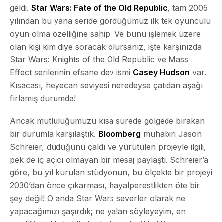
geldi.
Star Wars: Fate of the Old Republic
, tam 2005
yılından bu yana seride gördüğümüz ilk tek oyunculu
oyun olma özelliğine sahip. Ve bunu işlemek üzere
olan kişi kim diye soracak olursanız, işte karşınızda
Star Wars: Knights of the Old Republic
ve
Mass
Effect
serilerinin efsane dev ismi
Casey Hudson
var.
Kısacası, heyecan seviyesi neredeyse
çatıdan aşağı
fırlamış durumda!
Ancak mutluluğumuzu kısa sürede gölgede bırakan
bir durumla karşılaştık.
Bloomberg
muhabiri
Jason
Schreier
, düdüğünü çaldı ve yürütülen projeyle ilgili,
pek de iç açıcı olmayan bir mesaj paylaştı. Schreier’a
göre, bu yıl kurulan stüdyonun, bu ölçekte bir projeyi
2030’dan önce çıkarması, hayalperestlikten öte bir
şey değil! O anda Star Wars severler olarak ne
yapacağımızı şaşırdık; ne yalan söyleyeyim, en