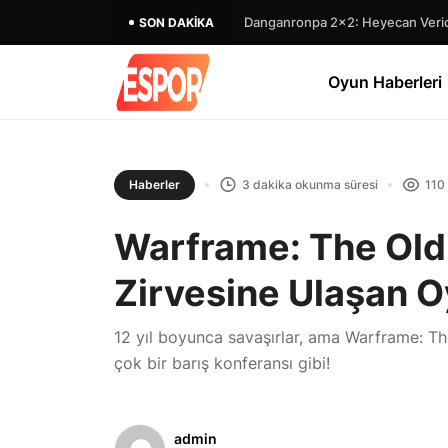
Danganronpa 2×2: Heyecan Verici
SON DAKIKA
Oyun Haberleri
Haberler
3 dakika okunma süresi
110
Warframe: The Old 
Zirvesine Ulaşan 
12 yıl boyunca savaşırlar, ama Warframe: T
çok bir barış konferansı gibi!
admin