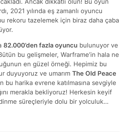
cakladı. Ancak dikkatli olun! Bu oyun
rdı, 2021 yılında eş zamanlı oyuncu
, bu rekoru tazelemek için biraz daha çaba
üyor.
da
82.000’den fazla oyuncu
bulunuyor ve
 Bütün bu gelişmeler, Warframe’in hala ne
duğunun en güzel örneği. Hepimiz bu
rur duyuyoruz ve umarım
The Old Peace
 bu harika evrene katılmasına sevgiyle
ını merakla bekliyoruz! Herkesin keyif
edinme süreçleriyle dolu bir yolculuk…