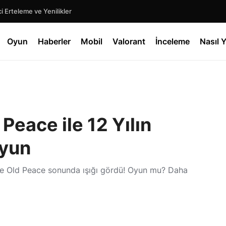
 Erteleme ve Yenilikler
Oyun
Haberler
Mobil
Valorant
İnceleme
Nasıl Y
Peace ile 12 Yılın
Oyun
he Old Peace sonunda ışığı gördü! Oyun mu? Daha