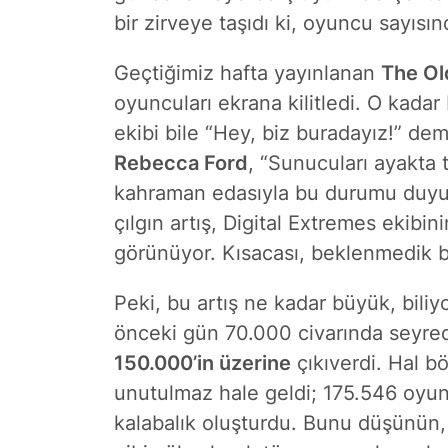
bir zirveye taşıdı ki,
oyuncu sayısın
Geçtiğimiz hafta yayınlanan
The Ol
oyuncuları ekrana kilitledi. O kadar
ekibi bile “Hey, biz buradayız!” dem
Rebecca Ford
, “Sunucuları ayakta 
kahraman edasıyla bu durumu duy
çılgın artış, Digital Extremes ekibin
görünüyor. Kısacası, beklenmedik b
Peki, bu artış ne kadar büyük, bil
önceki gün 70.000 civarında seyred
150.000’in üzerine
çıkıverdi. Hal b
unutulmaz hale geldi;
175.546
oyunc
kalabalık oluşturdu. Bunu düşünün,