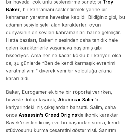
bir havada, çok ünlü seslendirme sanatçısı
Troy
Baker
, bir kahramanı seslendirmek yerine bir
kahraman yaratma hevesine kapıldı. Bildiğiniz gibi, bu
adamın sesiyle şekil alan karakterler, oyun
dünyasının en sevilen kahramanları haline gelmiştir.
Hatta bazıları, Baker’ın sesinden daha tanıdık hale
gelen karakterlerle yaşamaya başlamış gibi
hissediyor. Ama her ne kadar köklü bir kariyeri olsa
da, şu günlerde “Ben de kendi karmaşık evrenimi
yaratmalıyım,” diyerek yeni bir yolculuğa çıkma
kararı aldı.
Baker, Eurogamer ekibine bir röportaj verirken,
hevesle dolup taşarak,
Abubakar Salim
’in
kariyerindeki iniş çıkışlardan bahsetti. Salim, daha
önce
Assassin’s Creed Origins
’de ikonik karakter
Bayek’i seslendirmişti ve bu başarıdan sonra, kendi
stüdyosunu kurma cesaretini göstermişti. Sanırım