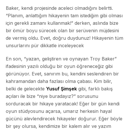
Baker, kendi projesinde aceleci olmadığını belirtti.
“Planım, anlattığım hikayenin tam istediğim gibi olması
için gerekli zamanı kullanmak!” derken, aslında bize
bir ömür boyu sürecek olan bir serüvenin müjdesini
de vermiş oldu. Evet, doğru duydunuz!
Hikayenin tüm
unsurlarını pür dikkatle inceleyecek
En son, “yazan, geliştiren ve oynayan Troy Baker”
ifadesinin yazılı olduğu bir oyun öğreneceğiz gibi
görünüyor. Evet, sanırım bu, kendini seslendiren bir
kahramandan daha fazlası olma çabası. Kim bilir,
belki de gelecekte
Yusuf Şimşek
gibi, farklı bakış
açıları ile bize “niye buradayız?” sorusunu
sorduracak bir hikaye yaratacak! Eğer bir gün kendi
oyun stüdyosunu açarsa, umarız herkesin hayal
gücünü alevlendirecek hikayeler doğurur. Eğer böyle
bir şey olursa, kendimize bir kalem alır ve yazım