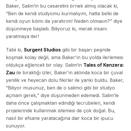
Baker, Salim’in bu cesaretini örnek almış olacak ki,
“Ben de kendi stüdyomu kurmalıyım, hatta belki de
kendi oyun kılımı da yaratırım! Neden olmasın?” diye
düşünmeye başladı.
Biliyoruz ki, merak insanı
yaratmaya iter!
Tabii ki,
Surgent Studios
gibi bir başarı peşinde
koşmak kolay değil, ama Baker’ın bu yolda ilerlemesi
oldukça eğlenceli bir olay. Salim’in
Tales of Kenzera:
Zau
ile bıraktığı izler, Baker’ın aklında koca bir çuval
yenilik ve heyecan dolu fikirler ile yankı buldu. Baker,
“Biliyor musunuz, ben de o salimci gibi bir stüdyo
açmam gerek,” diye düşünmeden edemedi. Salim’le
daha önce çalışmaktan edindiği tecrübeleri, kendi
projelerinde kullanmak istemesi de çok doğal. Bu,
nasıl bir efsane yaratacağına dair koca bir ipucu
sunuyor.